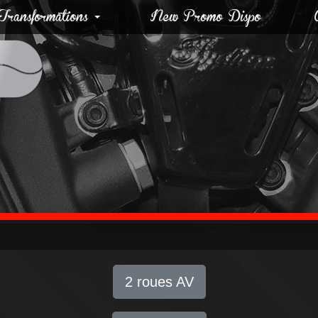
ransformations
New Promo Dispo
2 roues AV